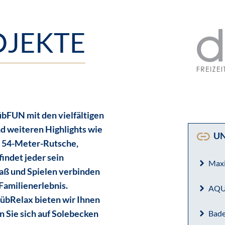
OJEKTE
übFUN mit den vielfältigen
d weiteren Highlights wie
UN
, 54-Meter-Rutsche,
indet jeder sein
Max
aß und Spielen verbinden
Familienerlebnis.
AQU
dübRelax bieten wir Ihnen
n Sie sich auf Solebecken
Bade