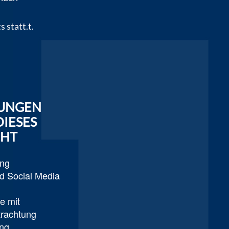
 statt.t.
TUNGEN
DIESES
CHT
ung
d Social Media
e mit
trachtung
ing