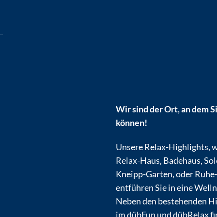
Wir sind der Ort, an dem S
können!
Unsere Relax-Highlights, w
Relax-Haus, Badehaus, Sol
Kneipp-Garten, oder Ruhe
entführen Sie in eine Well
Neben den bestehenden Hi
im dübFun und dübRelax f