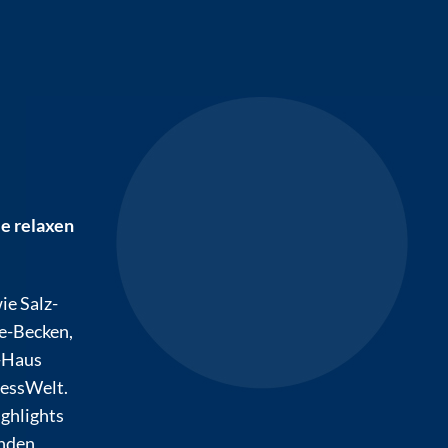
ie relaxen
ie Salz-
e-Becken,
-Haus
nessWelt.
ghlights
inden