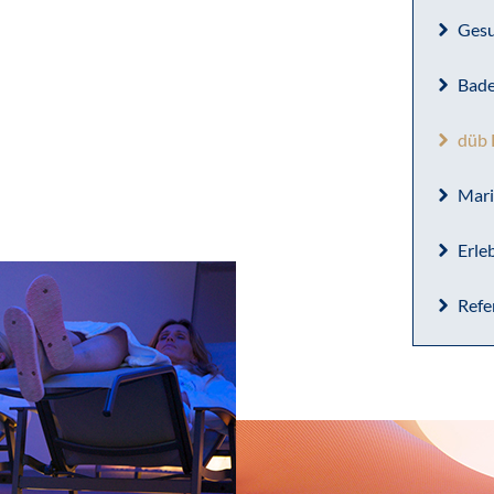
Gesu
Bade
düb
Mari
Erle
Refe